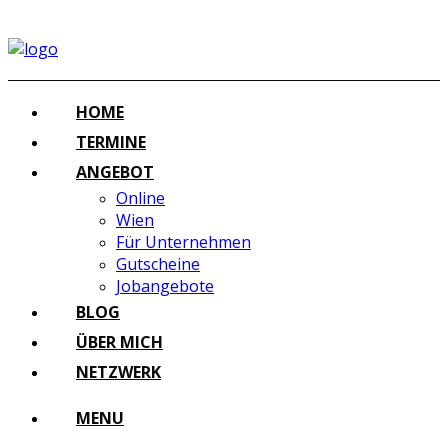
HOME
TERMINE
ANGEBOT
Online
Wien
Für Unternehmen
Gutscheine
Jobangebote
BLOG
ÜBER MICH
NETZWERK
MENU