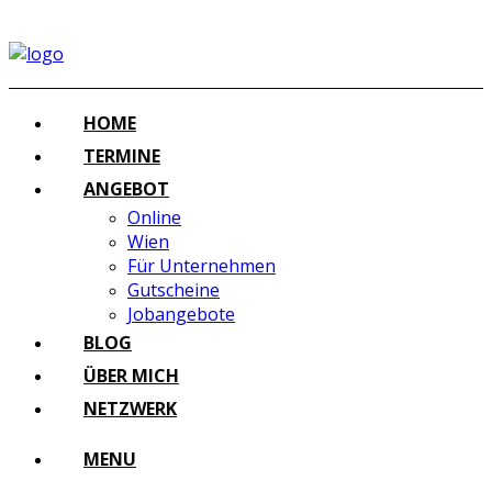
HOME
TERMINE
ANGEBOT
Online
Wien
Für Unternehmen
Gutscheine
Jobangebote
BLOG
ÜBER MICH
NETZWERK
MENU