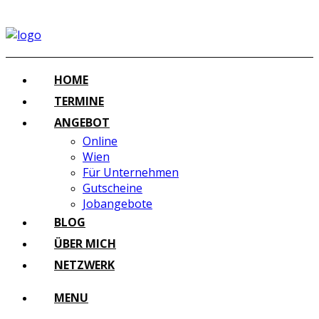
HOME
TERMINE
ANGEBOT
Online
Wien
Für Unternehmen
Gutscheine
Jobangebote
BLOG
ÜBER MICH
NETZWERK
MENU