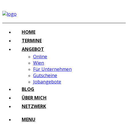
HOME
TERMINE
ANGEBOT
Online
Wien
Für Unternehmen
Gutscheine
Jobangebote
BLOG
ÜBER MICH
NETZWERK
MENU