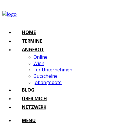
HOME
TERMINE
ANGEBOT
Online
Wien
Für Unternehmen
Gutscheine
Jobangebote
BLOG
ÜBER MICH
NETZWERK
MENU