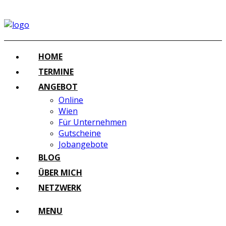
HOME
TERMINE
ANGEBOT
Online
Wien
Für Unternehmen
Gutscheine
Jobangebote
BLOG
ÜBER MICH
NETZWERK
MENU