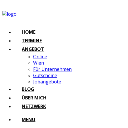
HOME
TERMINE
ANGEBOT
Online
Wien
Für Unternehmen
Gutscheine
Jobangebote
BLOG
ÜBER MICH
NETZWERK
MENU