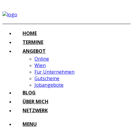
HOME
TERMINE
ANGEBOT
Online
Wien
Für Unternehmen
Gutscheine
Jobangebote
BLOG
ÜBER MICH
NETZWERK
MENU