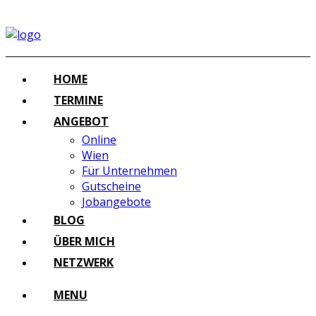
HOME
TERMINE
ANGEBOT
Online
Wien
Für Unternehmen
Gutscheine
Jobangebote
BLOG
ÜBER MICH
NETZWERK
MENU