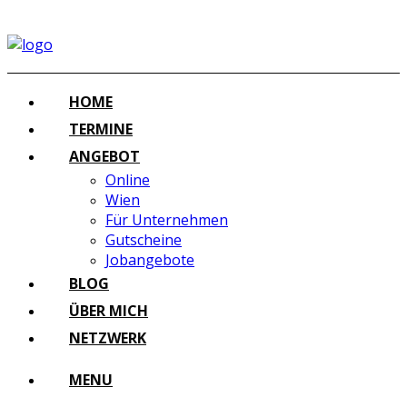
HOME
TERMINE
ANGEBOT
Online
Wien
Für Unternehmen
Gutscheine
Jobangebote
BLOG
ÜBER MICH
NETZWERK
MENU